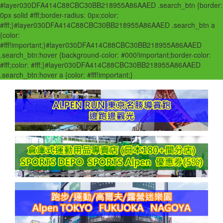
#layer030DFA414C88CBC30BB218955A86AAED .search_btn {border:
0px solid #fff;border-radius: 0px;color:
#fff;}#layer030DFA414C88CBC30BB218955A86AAED .search_btn a
{color:
#fff!important;}#layer030DFA414C88CBC30BB218955A86AAED
.search_btn:hover {background-color: #000!important;border-color:
#fff;color: #fff;}#layer030DFA414C88CBC30BB218955A86AAED
.search_btn:hover a {color: #fff!important;}