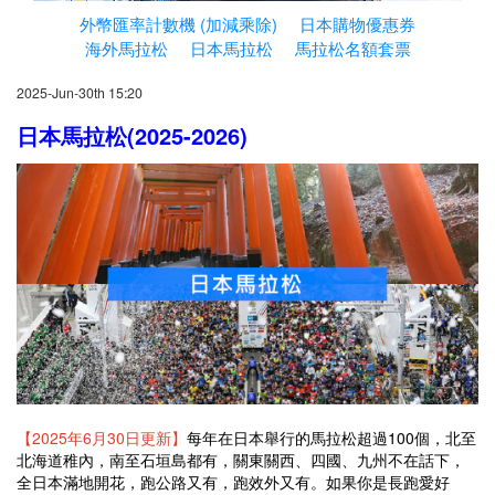
外幣匯率計數機 (加減乘除)
日本購物優惠券
海外馬拉松
日本馬拉松
馬拉松名額套票
2025-Jun-30th 15:20
日本馬拉松(2025-2026)
【2025年6月30日更新】
每年在日本舉行的馬拉松超過100個，北至
北海道稚內，南至石垣島都有，關東關西、四國、九州不在話下，
全日本滿地開花，跑公路又有，跑效外又有。如果你是長跑愛好