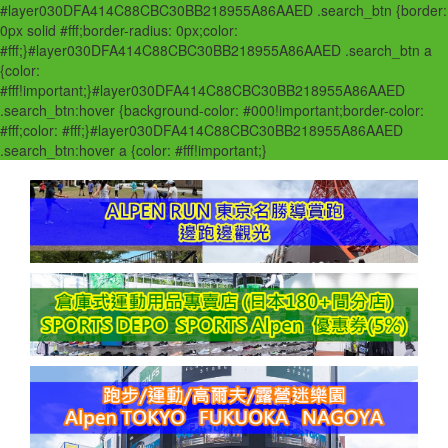
#layer030DFA414C88CBC30BB218955A86AAED .search_btn {border:
0px solid #fff;border-radius: 0px;color:
#fff;}#layer030DFA414C88CBC30BB218955A86AAED .search_btn a
{color:
#fff!important;}#layer030DFA414C88CBC30BB218955A86AAED
.search_btn:hover {background-color: #000!important;border-color:
#fff;color: #fff;}#layer030DFA414C88CBC30BB218955A86AAED
.search_btn:hover a {color: #fff!important;}