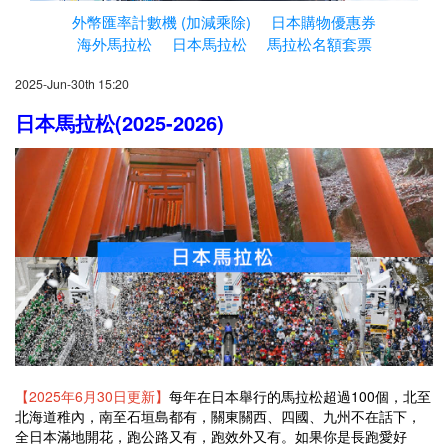
外幣匯率計數機 (加減乘除)
日本購物優惠券
海外馬拉松
日本馬拉松
馬拉松名額套票
2025-Jun-30th 15:20
日本馬拉松(2025-2026)
【2025年6月30日更新】
每年在日本舉行的馬拉松超過100個，北至
北海道稚內，南至石垣島都有，關東關西、四國、九州不在話下，
全日本滿地開花，跑公路又有，跑效外又有。如果你是長跑愛好