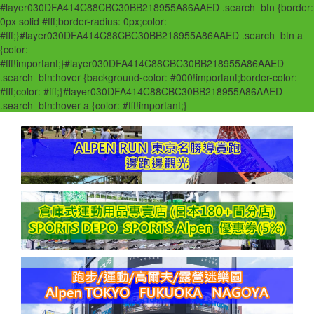
#layer030DFA414C88CBC30BB218955A86AAED .search_btn {border:
0px solid #fff;border-radius: 0px;color:
#fff;}#layer030DFA414C88CBC30BB218955A86AAED .search_btn a
{color:
#fff!important;}#layer030DFA414C88CBC30BB218955A86AAED
.search_btn:hover {background-color: #000!important;border-color:
#fff;color: #fff;}#layer030DFA414C88CBC30BB218955A86AAED
.search_btn:hover a {color: #fff!important;}