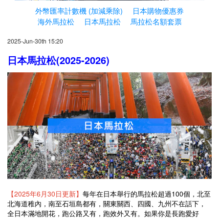
外幣匯率計數機 (加減乘除)
日本購物優惠券
海外馬拉松
日本馬拉松
馬拉松名額套票
2025-Jun-30th 15:20
日本馬拉松(2025-2026)
【2025年6月30日更新】
每年在日本舉行的馬拉松超過100個，北至
北海道稚內，南至石垣島都有，關東關西、四國、九州不在話下，
全日本滿地開花，跑公路又有，跑效外又有。如果你是長跑愛好