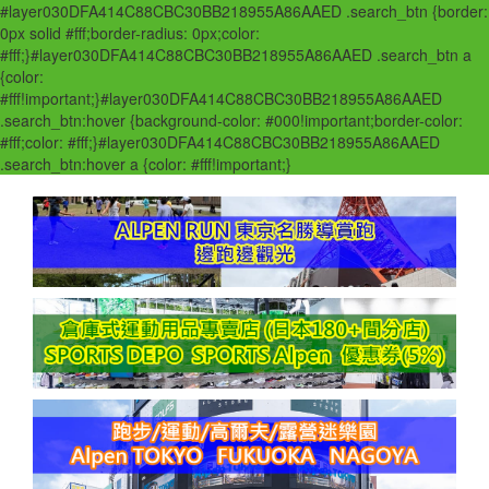
#layer030DFA414C88CBC30BB218955A86AAED .search_btn {border:
0px solid #fff;border-radius: 0px;color:
#fff;}#layer030DFA414C88CBC30BB218955A86AAED .search_btn a
{color:
#fff!important;}#layer030DFA414C88CBC30BB218955A86AAED
.search_btn:hover {background-color: #000!important;border-color:
#fff;color: #fff;}#layer030DFA414C88CBC30BB218955A86AAED
.search_btn:hover a {color: #fff!important;}