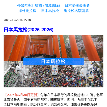
外幣匯率計數機 (加減乘除)
日本購物優惠券
海外馬拉松
日本馬拉松
馬拉松名額套票
2025-Jun-30th 15:20
日本馬拉松(2025-2026)
【2025年6月30日更新】
每年在日本舉行的馬拉松超過100個，北至
北海道稚內，南至石垣島都有，關東關西、四國、九州不在話下，
全日本滿地開花，跑公路又有，跑效外又有。如果你是長跑愛好