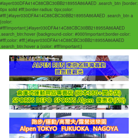
#layer030DFA414C88CBC30BB218955A86AAED .search_btn {border:
0px solid #fff;border-radius: 0px;color:
#fff;}#layer030DFA414C88CBC30BB218955A86AAED .search_btn a
{color:
#fff!important;}#layer030DFA414C88CBC30BB218955A86AAED
.search_btn:hover {background-color: #000!important;border-color:
#fff;color: #fff;}#layer030DFA414C88CBC30BB218955A86AAED
.search_btn:hover a {color: #fff!important;}