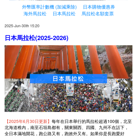
外幣匯率計數機 (加減乘除)
日本購物優惠券
海外馬拉松
日本馬拉松
馬拉松名額套票
2025-Jun-30th 15:20
日本馬拉松(2025-2026)
【2025年6月30日更新】
每年在日本舉行的馬拉松超過100個，北至
北海道稚內，南至石垣島都有，關東關西、四國、九州不在話下，
全日本滿地開花，跑公路又有，跑效外又有。如果你是長跑愛好